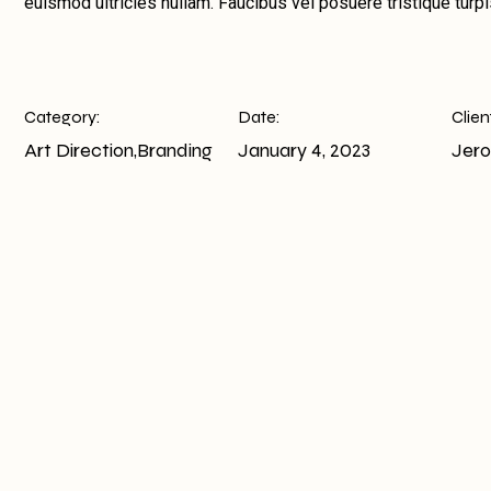
euismod ultricies nullam. Faucibus vel posuere tristique turpi
Category:
Date:
Clien
Art Direction
,
Branding
January 4, 2023
Jero