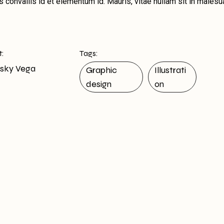
s convallis id et elementum id. Mauris, vitae nullam sit in males
t:
Tags:
sky Vega
Graphic
Illustrati
design
on